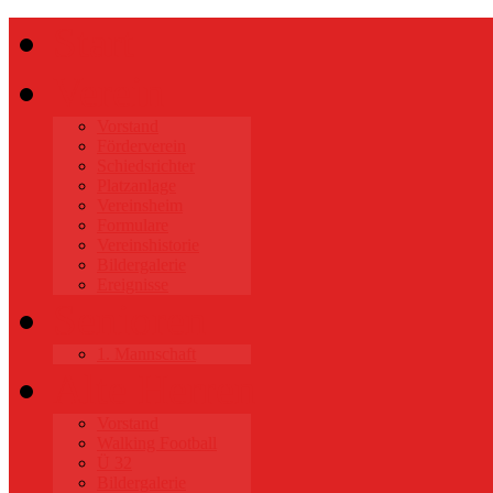
Start
Verein
Vorstand
Förderverein
Schiedsrichter
Platzanlage
Vereinsheim
Formulare
Vereinshistorie
Bildergalerie
Ereignisse
Senioren
1. Mannschaft
Alte Herren
Vorstand
Walking Football
Ü 32
Bildergalerie