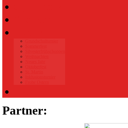
Gymnastik
Sponsoren
Events
Grundschulturnier
Sommerfest
Silvesterfrühschoppen
Weihnachten
Neues Jahr
Oktoberfest
St. Martin
Inklusionsturnier
Frohe Ostern
Datenschutz
Partner: