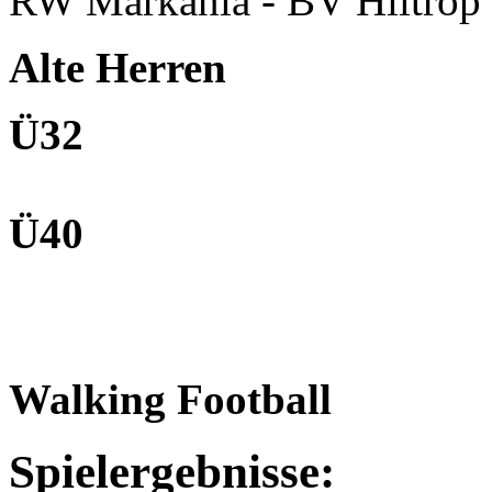
RW Markania - BV Hiltrop 
Alte Herren
Ü32
Ü40
Walking Football
Spielergebnisse: