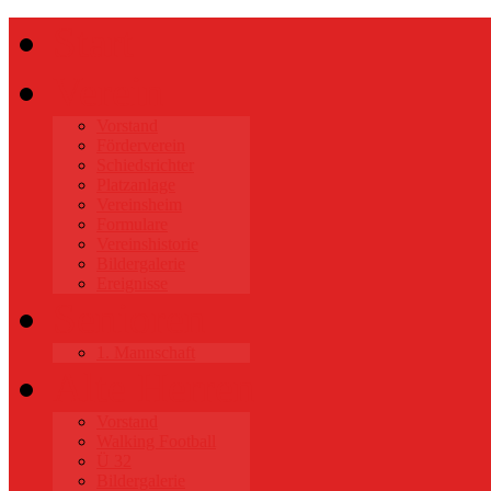
Start
Verein
Vorstand
Förderverein
Schiedsrichter
Platzanlage
Vereinsheim
Formulare
Vereinshistorie
Bildergalerie
Ereignisse
Senioren
1. Mannschaft
Alte Herren
Vorstand
Walking Football
Ü 32
Bildergalerie