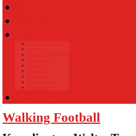
Gymnastik
Sponsoren
Events
Grundschulturnier
Sommerfest
Silvesterfrühschoppen
Weihnachten
Neues Jahr
Oktoberfest
St. Martin
Inklusionsturnier
Frohe Ostern
Datenschutz
Walking Football