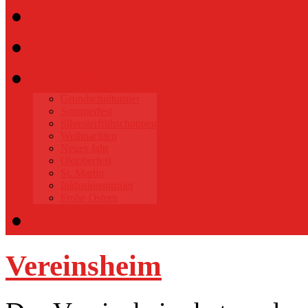
Gymnastik
Sponsoren
Events
Grundschulturnier
Sommerfest
Silvesterfrühschoppen
Weihnachten
Neues Jahr
Oktoberfest
St. Martin
Inklusionsturnier
Frohe Ostern
Datenschutz
Vereinsheim