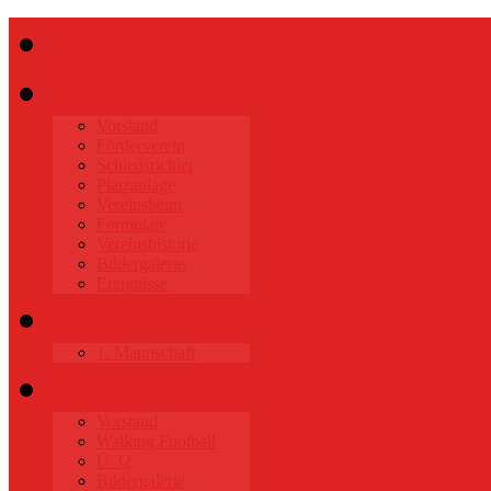
Start
Verein
Vorstand
Förderverein
Schiedsrichter
Platzanlage
Vereinsheim
Formulare
Vereinshistorie
Bildergalerie
Ereignisse
Senioren
1. Mannschaft
Alte Herren
Vorstand
Walking Football
Ü 32
Bildergalerie