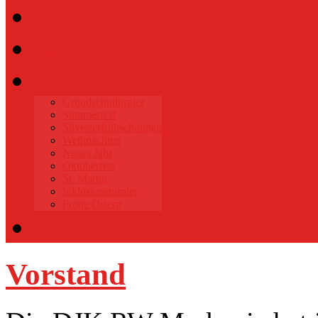
Gymnastik
Sponsoren
Events
Grundschulturnier
Sommerfest
Silvesterfrühschoppen
Weihnachten
Neues Jahr
Oktoberfest
St. Martin
Inklusionsturnier
Frohe Ostern
Datenschutz
Vorstand