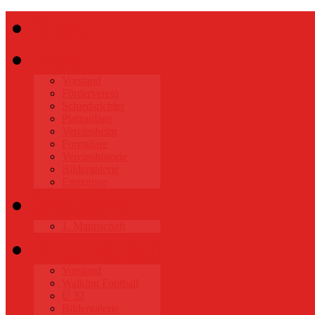
Start
Verein
Vorstand
Förderverein
Schiedsrichter
Platzanlage
Vereinsheim
Formulare
Vereinshistorie
Bildergalerie
Ereignisse
Senioren
1. Mannschaft
Alte Herren
Vorstand
Walking Football
Ü 32
Bildergalerie