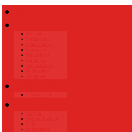
Start
Verein
Vorstand
Förderverein
Schiedsrichter
Platzanlage
Vereinsheim
Formulare
Vereinshistorie
Bildergalerie
Ereignisse
Senioren
1. Mannschaft
Alte Herren
Vorstand
Walking Football
Ü 32
Bildergalerie