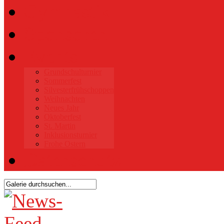
Gymnastik
Sponsoren
Events
Grundschulturnier
Sommerfest
Silvesterfrühschoppen
Weihnachten
Neues Jahr
Oktoberfest
St. Martin
Inklusionsturnier
Frohe Ostern
Datenschutz