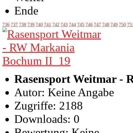
Ende
736
737
738
739
740
741
742
743
744
745
746
747
748
749
750
75
Rasensport Weitmar -
Autor: Keine Angabe
Zugriffe: 2188
Downloads: 0
Bewertung: Keine