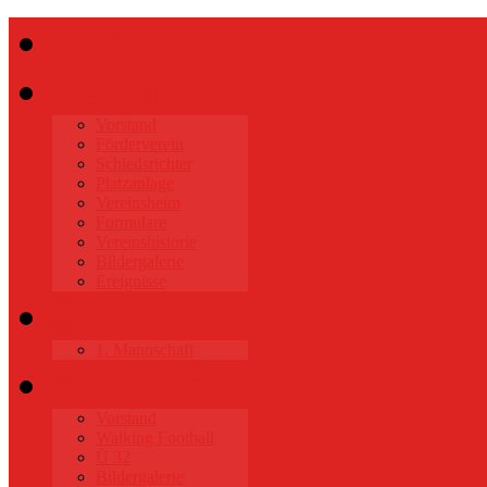
Start
Verein
Vorstand
Förderverein
Schiedsrichter
Platzanlage
Vereinsheim
Formulare
Vereinshistorie
Bildergalerie
Ereignisse
Senioren
1. Mannschaft
Alte Herren
Vorstand
Walking Football
Ü 32
Bildergalerie