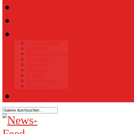
Gymnastik
Sponsoren
Events
Grundschulturnier
Sommerfest
Silvesterfrühschoppen
Weihnachten
Neues Jahr
Oktoberfest
St. Martin
Inklusionsturnier
Frohe Ostern
Datenschutz