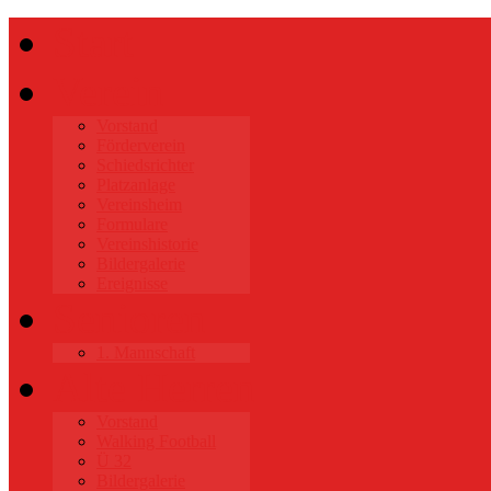
Start
Verein
Vorstand
Förderverein
Schiedsrichter
Platzanlage
Vereinsheim
Formulare
Vereinshistorie
Bildergalerie
Ereignisse
Senioren
1. Mannschaft
Alte Herren
Vorstand
Walking Football
Ü 32
Bildergalerie