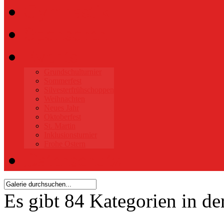
Gymnastik
Sponsoren
Events
Grundschulturnier
Sommerfest
Silvesterfrühschoppen
Weihnachten
Neues Jahr
Oktoberfest
St. Martin
Inklusionsturnier
Frohe Ostern
Datenschutz
Es gibt 84 Kategorien in de