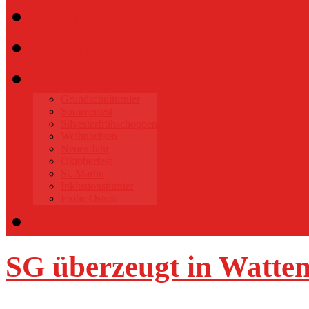
Gymnastik
Sponsoren
Events
Grundschulturnier
Sommerfest
Silvesterfrühschoppen
Weihnachten
Neues Jahr
Oktoberfest
St. Martin
Inklusionsturnier
Frohe Ostern
Datenschutz
SG überzeugt in Watten