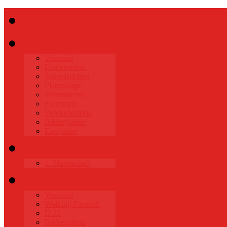
Start
Verein
Vorstand
Förderverein
Schiedsrichter
Platzanlage
Vereinsheim
Formulare
Vereinshistorie
Bildergalerie
Ereignisse
Senioren
1. Mannschaft
Alte Herren
Vorstand
Walking Football
Ü 32
Bildergalerie