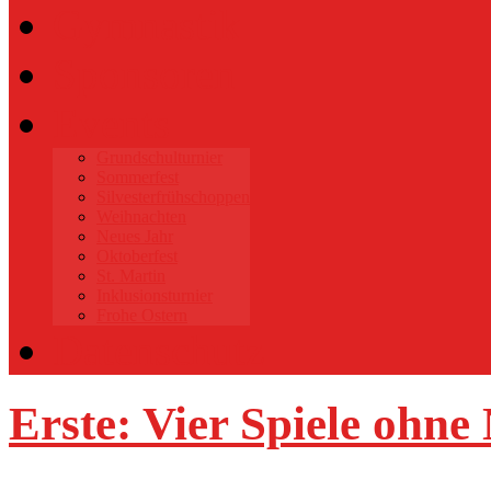
Gymnastik
Sponsoren
Events
Grundschulturnier
Sommerfest
Silvesterfrühschoppen
Weihnachten
Neues Jahr
Oktoberfest
St. Martin
Inklusionsturnier
Frohe Ostern
Datenschutz
Erste: Vier Spiele ohne