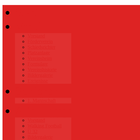
Start
Verein
Vorstand
Förderverein
Schiedsrichter
Platzanlage
Vereinsheim
Formulare
Vereinshistorie
Bildergalerie
Ereignisse
Senioren
1. Mannschaft
Alte Herren
Vorstand
Walking Football
Ü 32
Bildergalerie