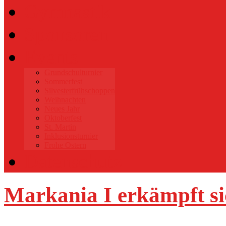
Gymnastik
Sponsoren
Events
Grundschulturnier
Sommerfest
Silvesterfrühschoppen
Weihnachten
Neues Jahr
Oktoberfest
St. Martin
Inklusionsturnier
Frohe Ostern
Datenschutz
Markania I erkämpft si