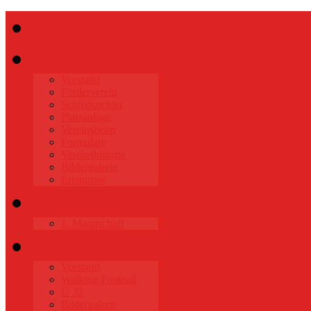
Start
Verein
Vorstand
Förderverein
Schiedsrichter
Platzanlage
Vereinsheim
Formulare
Vereinshistorie
Bildergalerie
Ereignisse
Senioren
1. Mannschaft
Alte Herren
Vorstand
Walking Football
Ü 32
Bildergalerie