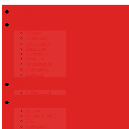
Start
Verein
Vorstand
Förderverein
Schiedsrichter
Platzanlage
Vereinsheim
Formulare
Vereinshistorie
Bildergalerie
Ereignisse
Senioren
1. Mannschaft
Alte Herren
Vorstand
Walking Football
Ü 32
Bildergalerie