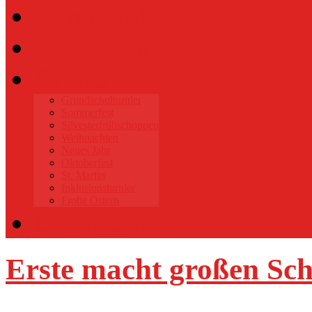
Gymnastik
Sponsoren
Events
Grundschulturnier
Sommerfest
Silvesterfrühschoppen
Weihnachten
Neues Jahr
Oktoberfest
St. Martin
Inklusionsturnier
Frohe Ostern
Datenschutz
Erste macht großen Sch