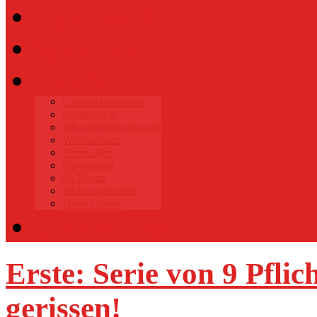
Gymnastik
Sponsoren
Events
Grundschulturnier
Sommerfest
Silvesterfrühschoppen
Weihnachten
Neues Jahr
Oktoberfest
St. Martin
Inklusionsturnier
Frohe Ostern
Datenschutz
Erste: Serie von 9 Pflic
gerissen!