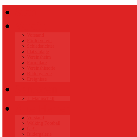
Start
Verein
Vorstand
Förderverein
Schiedsrichter
Platzanlage
Vereinsheim
Formulare
Vereinshistorie
Bildergalerie
Ereignisse
Senioren
1. Mannschaft
Alte Herren
Vorstand
Walking Football
Ü 32
Bildergalerie