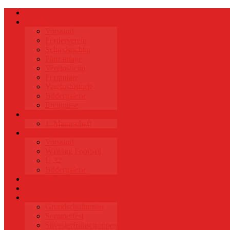
Start
Verein
Vorstand
Förderverein
Schiedsrichter
Platzanlage
Vereinsheim
Formulare
Vereinshistorie
Bildergalerie
Ereignisse
Senioren
1. Mannschaft
Alte Herren
Vorstand
Walking Football
Ü 32
Bildergalerie
Gymnastik
Sponsoren
Events
Grundschulturnier
Sommerfest
Silvesterfrühschoppen