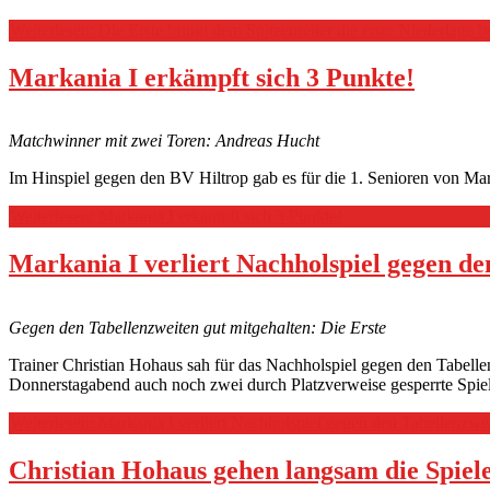
Weiterlesen: Die Erste bringt dem Spitzenreiter die erste Niederlage b
Markania I erkämpft sich 3 Punkte!
Matchwinner mit zwei Toren: Andreas Hucht
Im Hinspiel gegen den BV Hiltrop gab es für die 1. Senioren von Ma
Weiterlesen: Markania I erkämpft sich 3 Punkte!
Markania I verliert Nachholspiel gegen d
Gegen den Tabellenzweiten gut mitgehalten: Die Erste
Trainer Christian Hohaus sah für das Nachholspiel gegen den Tabelle
Donnerstagabend auch noch zwei durch Platzverweise gesperrte Spiel
Weiterlesen: Markania I verliert Nachholspiel gegen den Tabellenzw
Christian Hohaus gehen langsam die Spiele