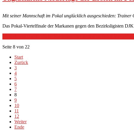
Mit seiner Mannschaft im Pokal unglücklich ausgeschieden: Trainer
Das Pokal-Viertelfinale der Markanen gegen den Bezirksligisten DJK
Weiterlesen: Unglückliche Niederlage der Ersten im Pokal-Viertelfina
Seite 8 von 22
Start
Zurück
3
4
5
6
7
8
9
10
11
12
Weiter
Ende