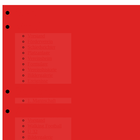
Start
Verein
Vorstand
Förderverein
Schiedsrichter
Platzanlage
Vereinsheim
Formulare
Vereinshistorie
Bildergalerie
Ereignisse
Senioren
1. Mannschaft
Alte Herren
Vorstand
Walking Football
Ü 32
Bildergalerie