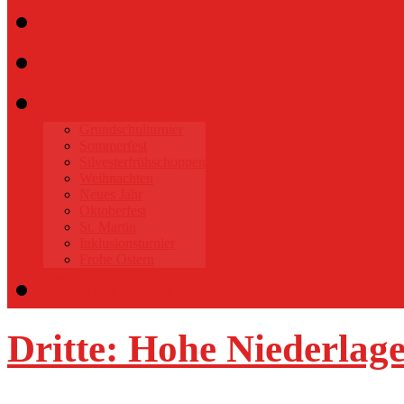
Gymnastik
Sponsoren
Events
Grundschulturnier
Sommerfest
Silvesterfrühschoppen
Weihnachten
Neues Jahr
Oktoberfest
St. Martin
Inklusionsturnier
Frohe Ostern
Datenschutz
Dritte: Hohe Niederlage