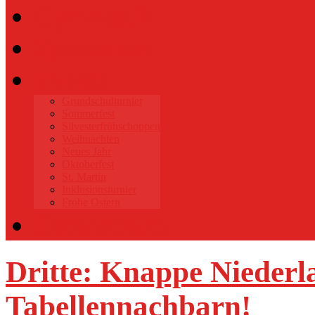
Gymnastik
Sponsoren
Events
Grundschulturnier
Sommerfest
Silvesterfrühschoppen
Weihnachten
Neues Jahr
Oktoberfest
St. Martin
Inklusionsturnier
Frohe Ostern
Datenschutz
Dritte: Knappe Niederl
Tabellennachbarn!