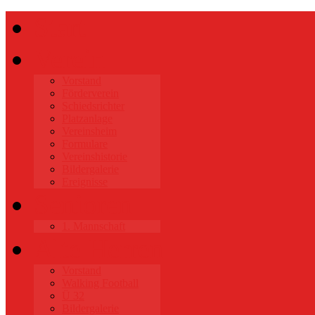
Start
Verein
Vorstand
Förderverein
Schiedsrichter
Platzanlage
Vereinsheim
Formulare
Vereinshistorie
Bildergalerie
Ereignisse
Senioren
1. Mannschaft
Alte Herren
Vorstand
Walking Football
Ü 32
Bildergalerie